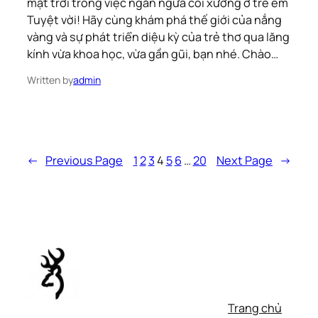
mặt trời trong việc ngăn ngừa còi xương ở trẻ em
Tuyệt vời! Hãy cùng khám phá thế giới của nắng
vàng và sự phát triển diệu kỳ của trẻ thơ qua lăng
kính vừa khoa học, vừa gần gũi, bạn nhé. Chào…
Written by
admin
←
Previous Page
1
2
3
4
5
6
…
20
Next Page
→
Trang chủ