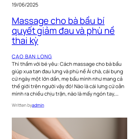
19/06/2025
Massage cho bà bầu bí
quyết giảm đau và phù nề
thai kỳ
CAO BAN LONG
Thì thầm với bé yêu: Cách massage cho bà bầu
giúp xua tan đau lưng và phù nề Ài chà, cái bụng
cứ ngày một lớn dần, mẹ bầu mình như mang cả
thế giới trên người vậy đó! Nào là cái lưng cứ oằn
mình ra chiều chịu trận, nào là mấy ngón tay,…
Written by
admin