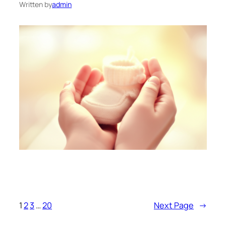
Written by
admin
1
2
3
…
20
Next Page
→