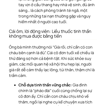
tay vịn ở cầu thang hay nhà vệ sinh, đủ ánh
sáng… là cách phòng tránh té ngã, một
trong những tai nạn thường gặp và nguy
hiểm nhất ở người cao tuổi.
Cái ôm, lời động viên: Liều thuốc tinh thần
không mua được bằng tiền
Ông bà mình thường nói “Già rồi, chỉ cần có con
cháu bên cạnh là đủ”. Cái cô đơn tuổi xế chiều là
thứ đáng sợ hơn cả bệnh tật. Khi sức khỏe suy
giảm, các mối quan hệ xã hội thu hẹp lại, người
già rất dễ cảm thấy lạc lõng, tủi thân, thậm chí là
trầm cảm.
Chỗ dựa tinh thần vững chắc:
Gia đình
chính là “pháo đài” cuối cùng chống lại sự
cô đơn ấy. Chỉ cần con cháu chịu khó về
thăm, ngồi lại nghe cụ kể chuyện xưa tích