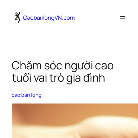
Skip
to
CaobanlongVN.com
content
Chăm sóc người cao
tuổi vai trò gia đình
cao ban long