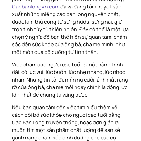
CaobanlongVn.com
đã và đang tâm huyết sản
xuất những miếng cao ban long nguyên chất,
được làm thủ công từ sừng hươu, sừng nai, giữ
trọn tinh túy từ thiên nhiên. Đây có thể là một lựa
chọn ý nghĩa để bạn thể hiện sự quan tâm, chăm
sóc đến sức khỏe của ông bà, cha mẹ mình, như
một món quà bổ dưỡng từ tình thân.
Việc chăm sóc người cao tuổi là một hành trình
dài, có lúc vui, lúc buồn, lúc nhẹ nhàng, lúc nhọc
nhằn. Nhưng tin tôi đi, nhìn nụ cười, ánh mắt rạng
rỡ của ông bà, cha mẹ mỗi ngày chính là động lực
lớn nhất để chúng ta vững bước.
Nếu bạn quan tâm đến việc tìm hiểu thêm về
cách bồi bổ sức khỏe cho người cao tuổi bằng
Cao Ban Long truyền thống, hoặc đơn giản là
muốn tìm một sản phẩm chất lượng để san sẻ
gánh nặng chăm sóc dinh dưỡng cho các cụ