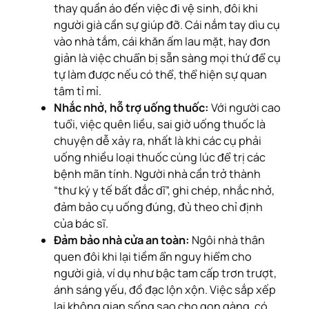
thay quần áo đến việc đi vệ sinh, đôi khi
người già cần sự giúp đỡ. Cái nắm tay dìu cụ
vào nhà tắm, cái khăn ấm lau mặt, hay đơn
giản là việc chuẩn bị sẵn sàng mọi thứ để cụ
tự làm được nếu có thể, thể hiện sự quan
tâm tỉ mỉ.
Nhắc nhở, hỗ trợ uống thuốc:
Với người cao
tuổi, việc quên liều, sai giờ uống thuốc là
chuyện dễ xảy ra, nhất là khi các cụ phải
uống nhiều loại thuốc cùng lúc để trị các
bệnh mãn tính. Người nhà cần trở thành
“thư ký y tế bất đắc dĩ”, ghi chép, nhắc nhở,
đảm bảo cụ uống đúng, đủ theo chỉ định
của bác sĩ.
Đảm bảo nhà cửa an toàn:
Ngôi nhà thân
quen đôi khi lại tiềm ẩn nguy hiểm cho
người già, ví dụ như bậc tam cấp trơn trượt,
ánh sáng yếu, đồ đạc lộn xộn. Việc sắp xếp
lại không gian sống sao cho gọn gàng, có