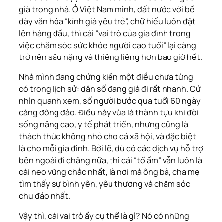
già trong nhà. Ở Việt Nam mình, đất nước với bề
dày văn hóa “kính già yêu trẻ”, chữ hiếu luôn đặt
lên hàng đầu, thì cái “vai trò của gia đình trong
việc chăm sóc sức khỏe người cao tuổi” lại càng
trở nên sâu nặng và thiêng liêng hơn bao giờ hết.
Nhà mình đang chứng kiến một điều chưa từng
có trong lịch sử: dân số đang già đi rất nhanh. Cứ
nhìn quanh xem, số người bước qua tuổi 60 ngày
càng đông đảo. Điều này vừa là thành tựu khi đời
sống nâng cao, y tế phát triển, nhưng cũng là
thách thức không nhỏ cho cả xã hội, và đặc biệt
là cho mỗi gia đình. Bởi lẽ, dù có các dịch vụ hỗ trợ
bên ngoài đi chăng nữa, thì cái “tổ ấm” vẫn luôn là
cái neo vững chắc nhất, là nơi mà ông bà, cha mẹ
tìm thấy sự bình yên, yêu thương và chăm sóc
chu đáo nhất.
Vậy thì, cái vai trò ấy cụ thể là gì? Nó có những