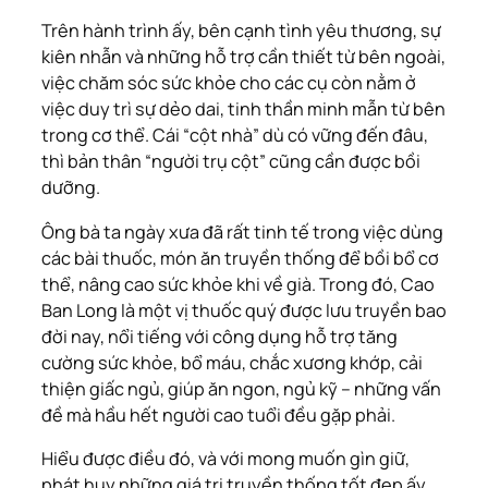
Trên hành trình ấy, bên cạnh tình yêu thương, sự
kiên nhẫn và những hỗ trợ cần thiết từ bên ngoài,
việc chăm sóc sức khỏe cho các cụ còn nằm ở
việc duy trì sự dẻo dai, tinh thần minh mẫn từ bên
trong cơ thể. Cái “cột nhà” dù có vững đến đâu,
thì bản thân “người trụ cột” cũng cần được bồi
dưỡng.
Ông bà ta ngày xưa đã rất tinh tế trong việc dùng
các bài thuốc, món ăn truyền thống để bồi bổ cơ
thể, nâng cao sức khỏe khi về già. Trong đó, Cao
Ban Long là một vị thuốc quý được lưu truyền bao
đời nay, nổi tiếng với công dụng hỗ trợ tăng
cường sức khỏe, bổ máu, chắc xương khớp, cải
thiện giấc ngủ, giúp ăn ngon, ngủ kỹ – những vấn
đề mà hầu hết người cao tuổi đều gặp phải.
Hiểu được điều đó, và với mong muốn gìn giữ,
phát huy những giá trị truyền thống tốt đẹp ấy,