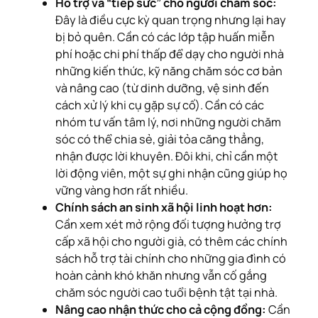
Hỗ trợ và “tiếp sức” cho người chăm sóc:
Đây là điều cực kỳ quan trọng nhưng lại hay
bị bỏ quên. Cần có các lớp tập huấn miễn
phí hoặc chi phí thấp để dạy cho người nhà
những kiến thức, kỹ năng chăm sóc cơ bản
và nâng cao (từ dinh dưỡng, vệ sinh đến
cách xử lý khi cụ gặp sự cố). Cần có các
nhóm tư vấn tâm lý, nơi những người chăm
sóc có thể chia sẻ, giải tỏa căng thẳng,
nhận được lời khuyên. Đôi khi, chỉ cần một
lời động viên, một sự ghi nhận cũng giúp họ
vững vàng hơn rất nhiều.
Chính sách an sinh xã hội linh hoạt hơn:
Cần xem xét mở rộng đối tượng hưởng trợ
cấp xã hội cho người già, có thêm các chính
sách hỗ trợ tài chính cho những gia đình có
hoàn cảnh khó khăn nhưng vẫn cố gắng
chăm sóc người cao tuổi bệnh tật tại nhà.
Nâng cao nhận thức cho cả cộng đồng:
Cần