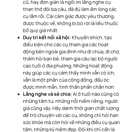
cũ, hay đơn giản là ngồi im lắng nghe cụ
than thở đôi ba câu, đã đủ làm ấm lòng các
cụ lắm rồi. Cái cảm giác được yêu thương,
được thuộc về, không bị bỏ rơi là liều thuốc
bổ quý giá nhất.
Duy trì kết nối xã hội:
Khuyến khích, tạo
điều kiện cho các cụ tham gia các hoạt
động bên ngoài gia đình như đi chùa, đi chợ,
thăm hỏi bạn bè, tham gia câu lạc bộ người
cao tuổi ở địa phương. Những hoạt động
này giúp các cụ cảm thấy mình vẫn có ích,
vẫn là một phần của cộng đồng, đầu óc
được minh mẫn, tinh thần phấn chấn hơn.
Lắng nghe và sẻ chia:
Ai ở tuổi nào cũng có
những tâm tư, những nỗi niềm riêng, người
già cũng vậy. Hãy dành thời gian chất lượng
để trò chuyện với các cụ, không chỉ hỏi han
sức khỏe mà còn hỏi về những điều cụ quan
tâm, những kỷ niệm đẹp. Đôi khi chỉ cần là