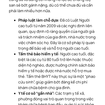
san sẻ bớt gánh nặng, dù có thể chưa đủ và cần
phải làm nhiều hơn nữa.
Pháp luật làm chỗ dựa:
Đã có Luật Người
cao tuổi từ năm 2009 và các nghị định liên
quan, quy định rõ ràng quyền của người già
và trách nhiệm của gia đình, nhà nước trong
việc chăm sóc họ. Đây là cơ sở pháp lý quan
trọng để bảo vệ và hỗ trợ người cao tuổi.
Tấm thẻ bảo hiểm y tế:
Người cao tuổi, đặc
biệt là các cụ từ 80 tuổi trở lên hoặc thuộc
diện hộ nghèo, được hưởng chính sách bảo
hiểm y tế hoặc được nhà nước hỗ trợ mua
thẻ. Tấm thẻ BHYT này thực sự là một “phao
cứu sinh”, giúp giảm bớt đáng kể chi phí
khám chữa bệnh cho gia đình.
Y tế cơ sở “gần nhà”:
Các trạm y tế xã,
phường đóng vai trò quan trọng trong việc
khám chữa bệnh ban đầu, quản lý sức khỏe,