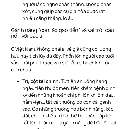
người lắng nghe chân thành, không phán
xét, cũng giúp các cụ giải tỏa được rất
nhiều căng thẳng, lo âu.
Gánh nặng “cơm áo gạo tiền” và vai trò “cầu
nối” với bác sĩ
Ở Việt Nam, không phải ai về già cũng có lương
hưu hay tích lũy đủ đầy. Phần lớn người cao tuổi
vẫn phải phụ thuộc vào sự hỗ trợ tài chính của
con cháu.
Trụ cột tài chính:
Từ tiền ăn uống hàng
ngày, tiền thuốc men, tiền khám bệnh định
kỳ đến những khoản chi phí lớn khi ốm đau,
nằm viện… tất cả thường do con cái gánh
vác. Có những trường hợp bệnh nặng, kéo
dài, chi phí điều trị có thể trở thành áp lực
rất lớn, thậm chí là gánh nặng đè trĩu lên vai