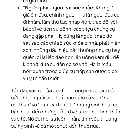
cả gia đình.
“Người phát ngôn” về sức khỏe:
Khi người
già ốm đau, chính người nhà là người đưa cụ
đi khám, làm thủ tục nhập viện, trao đổi với
bác sĩ về tiền sử bệnh, các triệu chứng cụ
đang gặp phải. Họ cũng là người theo dõi
sát sao các chỉ số sức khỏe ở nhà, phát hiện
sớm những dấu hiệu bất thường như cụ hay
quên, đi lại lảo đảo hơn, ăn uống kém đi… để
kịp thời đưa cụ đến cơ sở y tế. Họ là “cầu
nối” quan trọng giúp cụ tiếp cận được dịch
vụ y tế cần thiết.
Tóm lại, vai trò của gia đình trong việc chăm sóc
sức khỏe người cao tuổi bao gồm cả việc “nuôi
cái thân” và “nuôi cái tâm”, từ những sinh hoạt cơ
bản nhất đến những hỗ trợ về tài chính, tinh thần
và y tế. Nó đòi hỏi sự kiên nhẫn, tình yêu thương,
sự hy sinh và cả một chút kiến thức nữa.