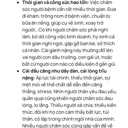
Thời gian và công sức hao tổn:
Việc chăm
sóc người bệnh cần rất nhiều thời gian. Đưa
đi khám, trông nom ở bệnh viện, chuẩn bị
bữa ăn riêng, giúp cụ vệ sinh, xoay trở
người… Có khi người chăm sóc phải nghỉ
làm, bỏ dở công việc kinh doanh, hy sinh cả
thời gian nghỉ ngơi, gặp gỡ bạn bè, sở thích
cá nhân. Cái gánh nặng này thường đổ lên
vai người con dâu trưởng, con gái út, hoặc
bất cứ người con nào có điều kiện ở gần gũi.
Cái đầu căng như dây đàn, cái lòng trĩu
nặng:
Áp lực tài chính, thiếu thời gian, sự
mệt mỏi về thể chất dễ dẫn đến căng
thẳng, stress. Nhìn người thân yêu đau yếu,
quằn quại cũng khiến người chăm sóc đau
lòng, lo lắng. Thiếu người sẻ chia, thiếu kiến
thức, đôi khi họ còn cảm thấy bất lực, tủi
thân, cô lập trong chính ngôi nhà của mình.
Nhiều người chăm sóc cũng gặp vấn đề về