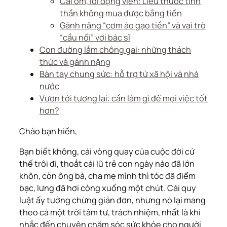
Cái ôm, lời động viên: Liều thuốc tinh
thần không mua được bằng tiền
Gánh nặng “cơm áo gạo tiền” và vai trò
“cầu nối” với bác sĩ
Con đường lắm chông gai: những thách
thức và gánh nặng
Bàn tay chung sức: hỗ trợ từ xã hội và nhà
nước
Vươn tới tương lai: cần làm gì để mọi việc tốt
hơn?
Chào bạn hiền,
Bạn biết không, cái vòng quay của cuộc đời cứ
thế trôi đi, thoắt cái lũ trẻ con ngày nào đã lớn
khôn, còn ông bà, cha mẹ mình thì tóc đã điểm
bạc, lưng đã hơi còng xuống một chút. Cái quy
luật ấy tưởng chừng giản đơn, nhưng nó lại mang
theo cả một trời tâm tư, trách nhiệm, nhất là khi
nhắc đến chuyện chăm sóc sức khỏe cho người