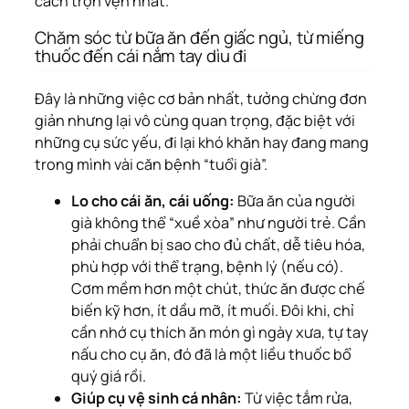
cách trọn vẹn nhất.
Chăm sóc từ bữa ăn đến giấc ngủ, từ miếng
thuốc đến cái nắm tay dìu đi
Đây là những việc cơ bản nhất, tưởng chừng đơn
giản nhưng lại vô cùng quan trọng, đặc biệt với
những cụ sức yếu, đi lại khó khăn hay đang mang
trong mình vài căn bệnh “tuổi già”.
Lo cho cái ăn, cái uống:
Bữa ăn của người
già không thể “xuề xòa” như người trẻ. Cần
phải chuẩn bị sao cho đủ chất, dễ tiêu hóa,
phù hợp với thể trạng, bệnh lý (nếu có).
Cơm mềm hơn một chút, thức ăn được chế
biến kỹ hơn, ít dầu mỡ, ít muối. Đôi khi, chỉ
cần nhớ cụ thích ăn món gì ngày xưa, tự tay
nấu cho cụ ăn, đó đã là một liều thuốc bổ
quý giá rồi.
Giúp cụ vệ sinh cá nhân:
Từ việc tắm rửa,