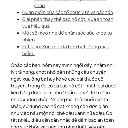
pháp
Quan điểm của các tổ chức y tế và bảo tồn
Giải pháp thay thế cao hổ cốt: Vừa an toàn
vừa hiệu quả
Một số mẹo nhỏ để chăm sóc sức khỏe tự
nhiên
Kết luận: Sức khỏe là trên hết, đừng mạo
hiểm!
Chào các bạn, hôm nay mình ngồi đây, nhâm nhi
ly trà nóng, chợt nhớ đến những câu chuyện
ngày xưa ông bà hay kể về các bài thuốc cổ
truyền, trong đó có cả cao hổ cốt – một loại dược
liệu từng được xem như “thần dược” để trị đau
nhức xương khớp. Nhưng mà, thời buổi giờ đã
khác, sử dụng cao hổ cốt không còn đơn giản
như việc nấu một nồi chè đậu xanh nữa đâu. Có
rất nhiều điều cần cân nhắc để đảm bảo an toàn
cho sức khỏe và tuân thủ pháp luật. Vậy nên,