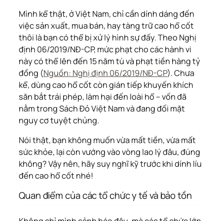
Mình kể thật, ở Việt Nam, chỉ cần dính dáng đến
việc sản xuất, mua bán, hay tàng trữ cao hổ cốt
thôi là bạn có thể bị xử lý hình sự đấy. Theo Nghị
định 06/2019/NĐ-CP, mức phạt cho các hành vi
này có thể lên đến 15 năm tù và phạt tiền hàng tỷ
đồng (
Nguồn: Nghị định 06/2019/NĐ-CP
). Chưa
kể, dùng cao hổ cốt còn gián tiếp khuyến khích
săn bắt trái phép, làm hại đến loài hổ – vốn đã
nằm trong Sách Đỏ Việt Nam và đang đối mặt
nguy cơ tuyệt chủng.
Nói thật, bạn không muốn vừa mất tiền, vừa mất
sức khỏe, lại còn vướng vào vòng lao lý đâu, đúng
không? Vậy nên, hãy suy nghĩ kỹ trước khi dính líu
đến cao hổ cốt nhé!
Quan điểm của các tổ chức y tế và bảo tồn
Không chỉ mình cảnh báo đâu, mà các tổ chức lớn