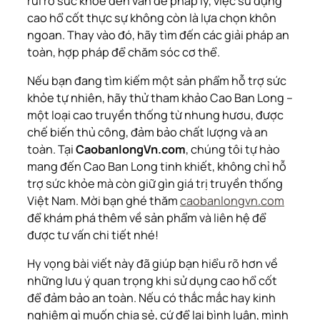
rủi ro sức khỏe đến vấn đề pháp lý, việc sử dụng
cao hổ cốt thực sự không còn là lựa chọn khôn
ngoan. Thay vào đó, hãy tìm đến các giải pháp an
toàn, hợp pháp để chăm sóc cơ thể.
Nếu bạn đang tìm kiếm một sản phẩm hỗ trợ sức
khỏe tự nhiên, hãy thử tham khảo Cao Ban Long –
một loại cao truyền thống từ nhung hươu, được
chế biến thủ công, đảm bảo chất lượng và an
toàn. Tại
CaobanlongVn.com
, chúng tôi tự hào
mang đến Cao Ban Long tinh khiết, không chỉ hỗ
trợ sức khỏe mà còn giữ gìn giá trị truyền thống
Việt Nam. Mời bạn ghé thăm
caobanlongvn.com
để khám phá thêm về sản phẩm và liên hệ để
được tư vấn chi tiết nhé!
Hy vọng bài viết này đã giúp bạn hiểu rõ hơn về
những lưu ý quan trọng khi sử dụng cao hổ cốt
để đảm bảo an toàn. Nếu có thắc mắc hay kinh
nghiệm gì muốn chia sẻ, cứ để lại bình luận, mình