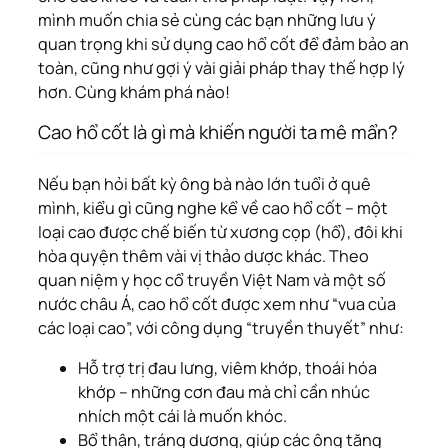
mình muốn chia sẻ cùng các bạn những lưu ý
quan trọng khi sử dụng cao hổ cốt để đảm bảo an
toàn, cũng như gợi ý vài giải pháp thay thế hợp lý
hơn. Cùng khám phá nào!
Cao hổ cốt là gì mà khiến người ta mê mẩn?
Nếu bạn hỏi bất kỳ ông bà nào lớn tuổi ở quê
mình, kiểu gì cũng nghe kể về cao hổ cốt – một
loại cao được chế biến từ xương cọp (hổ), đôi khi
hòa quyện thêm vài vị thảo dược khác. Theo
quan niệm y học cổ truyền Việt Nam và một số
nước châu Á, cao hổ cốt được xem như “vua của
các loại cao”, với công dụng “truyền thuyết” như:
Hỗ trợ trị đau lưng, viêm khớp, thoái hóa
khớp – những cơn đau mà chỉ cần nhúc
nhích một cái là muốn khóc.
Bổ thận, tráng dương, giúp các ông tăng