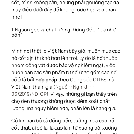
cốt, mình không cản, nhưng phải ghi lòng tạc dạ
mấy điều dưới đây để không rước họa vào thân
nhé!
1. Nguồn gốc và chất lượng: Đừng để bị “lừa như
bỡn”
Mình nói thật, ở Việt Nam bây giờ, muốn mua cao
hổ cốt xịn thì khó hơn lên trời. Lý do là hổ thuộc
nhóm động vật được bảo vệ nghiêm ngặt, việc
buôn bán các sản phẩm từ hổ (bao gồm cao hổ
cốt) là
bất hợp pháp
theo Công ước CITES mà
Việt Nam tham gia (
Nguồn: Nghị định
06/2019/NĐ-CP
). Vì vậy, những gì bạn thấy trên
chợ đen thường không được kiểm soát chất
lượng, mà nguy hiểm hơn, phần lớn là hàng giả.
Có khi bạn bỏ cả đống tiền, tưởng mua cao hổ
cốt thật, ai dè lại là cao làm từ xương bò, xương