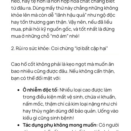
heo, hay tệ hơn là hỗn hợp hóa chất chẳng biết
từ đâu ra. Dùng mấy thứ này chẳng những không
khỏe lên mà còn dễ “lãnh hậu quả” như ngộ độc
hay tổn thương gan thận. Vậy nên, nếu đã liều
mua, phải hỏi kỹ nguồn gốc, và tốt nhất là đừng
mua ở những chỗ “mờ ám” nhé!
2. Rủi ro sức khỏe: Coi chừng “lợi bất cập hại”
Cao hổ cốt không phải là kẹo ngọt mà muốn ăn
bao nhiêu cũng được đâu. Nếu không cẩn thận,
bạn có thể đối mặt với:
Ô nhiễm độc tố:
Nhiều loại cao được làm
trong điều kiện mất vệ sinh, chứa vi khuẩn,
nấm mốc, thậm chí cả kim loại nặng như chì
hay thủy ngân dùng để bảo quản. Uống vào
kiểu gì cũng sinh bệnh!
Tác dụng phụ không mong muốn:
Có người