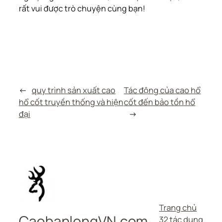
rất vui được trò chuyện cùng bạn!
←
quy trình sản xuất cao
Tác động của cao hổ
hổ cốt truyền thống và hiện
cốt đến bảo tồn hổ
đại
→
Trang chủ
CaobanlongVN.com
32 tác dụng