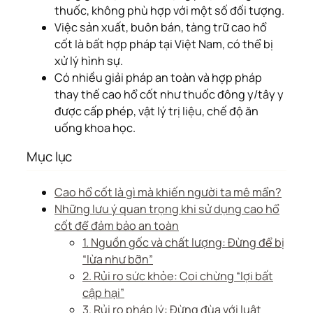
thuốc, không phù hợp với một số đối tượng.
Việc sản xuất, buôn bán, tàng trữ cao hổ
cốt là bất hợp pháp tại Việt Nam, có thể bị
xử lý hình sự.
Có nhiều giải pháp an toàn và hợp pháp
thay thế cao hổ cốt như thuốc đông y/tây y
được cấp phép, vật lý trị liệu, chế độ ăn
uống khoa học.
Mục lục
Cao hổ cốt là gì mà khiến người ta mê mẩn?
Những lưu ý quan trọng khi sử dụng cao hổ
cốt để đảm bảo an toàn
1. Nguồn gốc và chất lượng: Đừng để bị
“lừa như bỡn”
2. Rủi ro sức khỏe: Coi chừng “lợi bất
cập hại”
3. Rủi ro pháp lý: Đừng đùa với luật