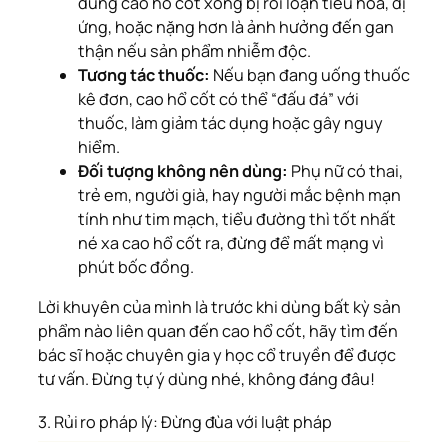
dùng cao hổ cốt xong bị rối loạn tiêu hóa, dị
ứng, hoặc nặng hơn là ảnh hưởng đến gan
thận nếu sản phẩm nhiễm độc.
Tương tác thuốc:
Nếu bạn đang uống thuốc
kê đơn, cao hổ cốt có thể “đấu đá” với
thuốc, làm giảm tác dụng hoặc gây nguy
hiểm.
Đối tượng không nên dùng:
Phụ nữ có thai,
trẻ em, người già, hay người mắc bệnh mạn
tính như tim mạch, tiểu đường thì tốt nhất
né xa cao hổ cốt ra, đừng để mất mạng vì
phút bốc đồng.
Lời khuyên của mình là trước khi dùng bất kỳ sản
phẩm nào liên quan đến cao hổ cốt, hãy tìm đến
bác sĩ hoặc chuyên gia y học cổ truyền để được
tư vấn. Đừng tự ý dùng nhé, không đáng đâu!
3. Rủi ro pháp lý: Đừng đùa với luật pháp