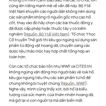
cũng lên tiếng mạnh mẽ về vấn đề này. Bộ Y tế
Việt Nam khuyến cáo người dân không nên dùng
các sản phẩm không rõ nguồn gốc như cao hổ
cốt, thay vào đó hãy chọn các bài thuốc đông y
đã được cấp phép hoặc thuốc tây y có kiểm
nghiệm (
Nguồn: Bộ Y tế Việt Nam
). Tổ chức Y học
Cổ truyền Thế giới thì kêu gọi ngừng sử dụng sản
phẩm từ động vật hoang dã, chuyển sang các
dược liệu thảo mộc hay hợp chất tổng hợp an
toàn hơn.
Còn các tổ chức bảo tồn như WWF và CITES thì
không ngừng vận động mọi người bảo vệ loài hổ,
kêu gọi ngừng tiêu thụ các sản phẩm từ hổ để
chúng không bị tuyệt chủng (
Nguồn: WWF
).
Nghe vậy, mình cũng thấy xót, bởi hổ là biểu
tượng của sức mạnh, của thiên nhiên hoang dã,
mà giờ lại vì con người ta mà dần biến mất.