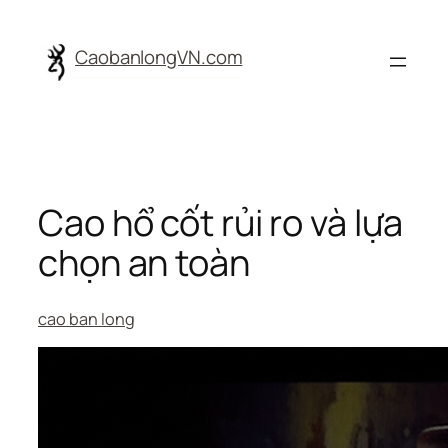
Skip
to
CaobanlongVN.com
content
Cao hổ cốt rủi ro và lựa
chọn an toàn
cao ban long