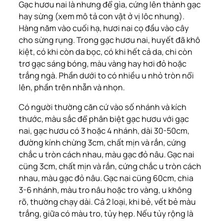
Gạc hươu nai là nhưng để gìa, cứng lên thành gạc
hay sừng (xem mô tả con vật ở vị lôc nhung).
Hàng năm vào cuối hạ, hươi nai cọ đầu vào cây
cho sừng rụng. Trong gạc hươu nai, huyết đã khô
kiệt, có khi còn da bọc, có khi hết cả da, chi còn
trơ gạc sáng bóng, màu vàng hay hơi đỏ hoặc
trắng ngà. Phần dưới to có nhiều u nhỏ tròn nổi
lên, phần trên nhẵn và nhọn.
Có người thường căn cứ vào số nhánh và kích
thước, màu sắc để phân biệt gạc hươu với gạc
nai, gạc hươu có 3 hoặc 4 nhánh, dài 30-50cm,
đường kính chừng 3cm, chất mịn và rắn, cứng
chắc u tròn cách nhau, màu gạc đỏ nâu. Gạc nai
cüng 3cm, chất mịn và rắn, cứng chắc u tròn cách
nhau, màu gạc đỏ nâu. Gạc nai cüng 60cm, chia
3-6 nhánh, màu tro nâu hoặc tro vàng, u không
rõ, thường chạy dài. Cả 2 loại, khi bẻ, vết bẻ màu
trắng, giữa có màu tro, tủy hẹp. Nếu tủy rộng là