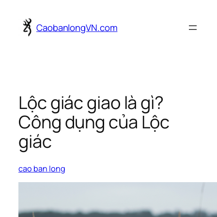
Skip
to
CaobanlongVN.com
content
Lộc giác giao là gì?
Công dụng của Lộc
giác
cao ban long