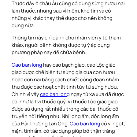
Trước đây ở châu Âu cüng có dùng sừng hươu nai
làm thuốc, nhưng sau vì hiếm, khó tìm và có
những vị khác thay thế được cho nên không
dùng nữa.
Thông tin này chỉ dành cho nhân viên y tế tham
khảo, người bệnh không được tự ý áp dụng
phương pháp này để chữa bệnh.
Cao ban long
hay cao bạch giao, cao Lộc giác
giao được chế biến từ sừng già của con hươu
hoặc con nai bằng cách chiết công đoạn nhằm
thu được các hoạt chất tinh túy từ sừng hươu.
Chính vì vậy
cao ban long
ngay từ xa xưa đã được
coi như là 1 vị thuốc quý. Vị thuốc Lộc giác giao
được sử dụng rất nhiều trong các bài thuốc cổ
truyền nổi tiếng như: Nhị long ẩm, độc long ẩm
của Hải Thượng Lãn Ông.
Cao ban long
có vị ngọt,
mặn, tính ấm, có tác dụng giúp bổ thận tráng