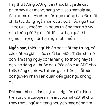
Hãy thử tưởng tượng, bạn thức khuya để cày
phim hay lướt mạng, sáng hôm sau mắt díp lại,
đầu óc mụ mị, và chỉ muốn gục xuống bàn. Đó mới
chỉ là tác động ngắn hạn của việc thiếu ngủ thôi!
Theo CDC, khoảng 1/3 người trưởng thành ở Mỹ
ngủ không đủ 7 giờ mỗi đêm, và hậu quả thì
nghiêm trọng hơn bạn nghĩ rất nhiều.
Ngắn hạn
, thiếu ngủ khiến bạn mất tập trung, dễ
cáu gắt, và giảm hiệu suất làm việc. Thậm chí, nó
còn làm tăng nguy cơ tai nạn giao thông hay tai
nạn lao động vì… buồn ngủ. Báo cáo của CDC cho
thấy hàng nghìn vụ tai nạn giao thông mỗi năm
có nguyên nhân liên quan đến giấc ngủ không
đủ.
Dài hạn
thì còn đáng sợ hơn. Nghiên cứu đăng
trên tạp chí
European Heart Journal
(2019) cho
thấy thiếu ngủ làm tăng nguy cơ mắc bệnh tim