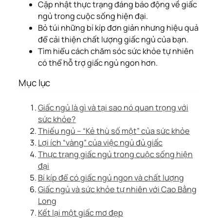
Cập nhật thực trạng đáng báo động về giấc
ngủ trong cuộc sống hiện đại.
Bỏ túi những bí kíp đơn giản nhưng hiệu quả
để cải thiện chất lượng giấc ngủ của bạn.
Tìm hiểu cách chăm sóc sức khỏe tự nhiên
có thể hỗ trợ giấc ngủ ngon hơn.
Mục lục
Giấc ngủ là gì và tại sao nó quan trọng với
sức khỏe?
Thiếu ngủ – “Kẻ thù số một” của sức khỏe
Lợi ích “vàng” của việc ngủ đủ giấc
Thực trạng giấc ngủ trong cuộc sống hiện
đại
Bí kíp để có giấc ngủ ngon và chất lượng
Giấc ngủ và sức khỏe tự nhiên với Cao Bằng
Long
Kết lại một giấc mơ đẹp