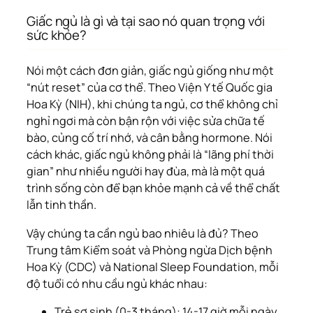
Giấc ngủ là gì và tại sao nó quan trọng với
sức khỏe?
Nói một cách đơn giản, giấc ngủ giống như một
“nút reset” của cơ thể. Theo Viện Y tế Quốc gia
Hoa Kỳ (NIH), khi chúng ta ngủ, cơ thể không chỉ
nghỉ ngơi mà còn bận rộn với việc sửa chữa tế
bào, củng cố trí nhớ, và cân bằng hormone. Nói
cách khác, giấc ngủ không phải là “lãng phí thời
gian” như nhiều người hay đùa, mà là một quá
trình sống còn để bạn khỏe mạnh cả về thể chất
lẫn tinh thần.
Vậy chúng ta cần ngủ bao nhiêu là đủ? Theo
Trung tâm Kiểm soát và Phòng ngừa Dịch bệnh
Hoa Kỳ (CDC) và National Sleep Foundation, mỗi
độ tuổi có nhu cầu ngủ khác nhau:
Trẻ sơ sinh (0-3 tháng): 14-17 giờ mỗi ngày.