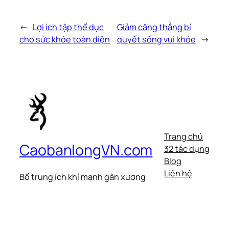
←
Lợi ích tập thể dục
Giảm căng thẳng bí
cho sức khỏe toàn diện
quyết sống vui khỏe
→
Trang chủ
CaobanlongVN.com
32 tác dụng
Blog
Liên hệ
Bổ trung ích khí mạnh gân xương