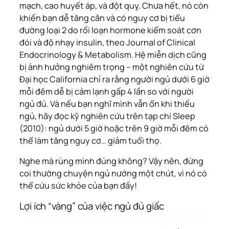
mạch, cao huyết áp, và đột quỵ. Chưa hết, nó còn
khiến bạn dễ tăng cân và có nguy cơ bị tiểu
đường loại 2 do rối loạn hormone kiểm soát cơn
đói và độ nhạy insulin, theo
Journal of Clinical
Endocrinology & Metabolism
. Hệ miễn dịch cũng
bị ảnh hưởng nghiêm trọng – một nghiên cứu từ
Đại học California chỉ ra rằng người ngủ dưới 6 giờ
mỗi đêm dễ bị cảm lạnh gấp 4 lần so với người
ngủ đủ. Và nếu bạn nghĩ mình vẫn ổn khi thiếu
ngủ, hãy đọc kỹ nghiên cứu trên tạp chí
Sleep
(2010): ngủ dưới 5 giờ hoặc trên 9 giờ mỗi đêm có
thể làm tăng nguy cơ… giảm tuổi thọ.
Nghe mà rùng mình đúng không? Vậy nên, đừng
coi thường chuyện ngủ nướng một chút, vì nó có
thể cứu sức khỏe của bạn đấy!
Lợi ích “vàng” của việc ngủ đủ giấc