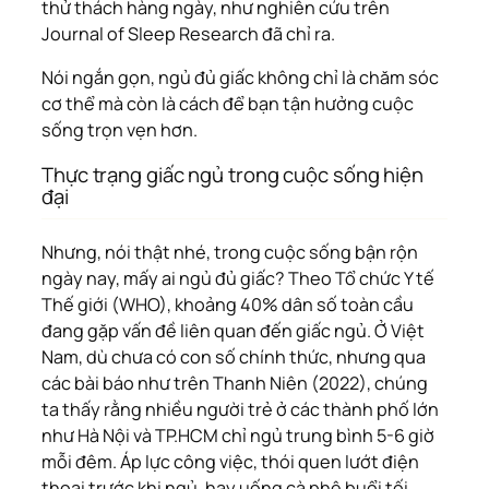
thử thách hàng ngày, như nghiên cứu trên
Journal of Sleep Research
đã chỉ ra.
Nói ngắn gọn, ngủ đủ giấc không chỉ là chăm sóc
cơ thể mà còn là cách để bạn tận hưởng cuộc
sống trọn vẹn hơn.
Thực trạng giấc ngủ trong cuộc sống hiện
đại
Nhưng, nói thật nhé, trong cuộc sống bận rộn
ngày nay, mấy ai ngủ đủ giấc? Theo Tổ chức Y tế
Thế giới (WHO), khoảng 40% dân số toàn cầu
đang gặp vấn đề liên quan đến giấc ngủ. Ở Việt
Nam, dù chưa có con số chính thức, nhưng qua
các bài báo như trên
Thanh Niên
(2022), chúng
ta thấy rằng nhiều người trẻ ở các thành phố lớn
như Hà Nội và TP.HCM chỉ ngủ trung bình 5-6 giờ
mỗi đêm. Áp lực công việc, thói quen lướt điện
thoại trước khi ngủ, hay uống cà phê buổi tối