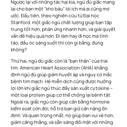
Ngược lại với những tác hại kia, ngủ đủ giấc mang
lại cho bạn một “kho báu” lợi ích mà ai cũng mơ
ước. Đầu tiên, theo nghiên cứu từ Đại học
Stanford, một giấc ngủ chất lượng giúp bạn tập
trung tốt hơn, phản ứng nhanh hơn, và giải quyết
vấn đề hiệu quả hơn. Đi làm hay đi học mà tỉnh
táo, đầu óc sáng suốt thì còn gì bằng, đúng
không?
Thứ hai, ngủ đủ giấc còn là “bạn thân” của trái
tim.
American Heart Association
(AHA) khẳng
định ngủ đủ giúp giảm huyết áp và nguy cơ mắc
bệnh tim mạch. Hệ miễn dịch cũng được hưởng
lợi lớn khi giấc ngủ thúc đẩy sản xuất cytokine –
một loại protein giúp cơ thể chống lại bệnh tật.
Ngoài ra, giấc ngủ còn giúp cân bằng hormone
kiểm soát cơn đói, hỗ trợ bạn giữ cân nặng ổn
định. Và quan trọng nhất, nó giúp bạn vui vẻ hơn,
giảm căng thẳng, và sẵn sàng đối mặt với những