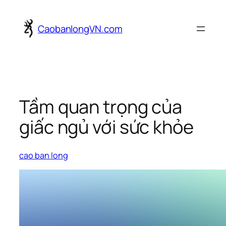
Skip
to
CaobanlongVN.com
content
Tầm quan trọng của
giấc ngủ với sức khỏe
cao ban long