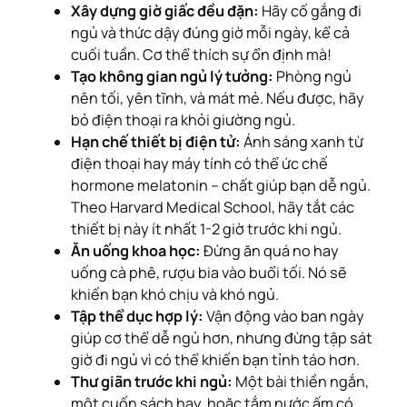
Xây dựng giờ giấc đều đặn:
Hãy cố gắng đi
ngủ và thức dậy đúng giờ mỗi ngày, kể cả
cuối tuần. Cơ thể thích sự ổn định mà!
Tạo không gian ngủ lý tưởng:
Phòng ngủ
nên tối, yên tĩnh, và mát mẻ. Nếu được, hãy
bỏ điện thoại ra khỏi giường ngủ.
Hạn chế thiết bị điện tử:
Ánh sáng xanh từ
điện thoại hay máy tính có thể ức chế
hormone melatonin – chất giúp bạn dễ ngủ.
Theo
Harvard Medical School
, hãy tắt các
thiết bị này ít nhất 1-2 giờ trước khi ngủ.
Ăn uống khoa học:
Đừng ăn quá no hay
uống cà phê, rượu bia vào buổi tối. Nó sẽ
khiến bạn khó chịu và khó ngủ.
Tập thể dục hợp lý:
Vận động vào ban ngày
giúp cơ thể dễ ngủ hơn, nhưng đừng tập sát
giờ đi ngủ vì có thể khiến bạn tỉnh táo hơn.
Thư giãn trước khi ngủ:
Một bài thiền ngắn,
một cuốn sách hay, hoặc tắm nước ấm có