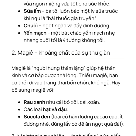
vừa ngon miệng vừa tốt cho sức khỏe.
Sữa ấm
– bà tôi luôn bảo một ly sữa trước
khi ngủ là “bài thuốc gia truyền”.
Chuối
– ngọt ngào và đầy dinh dưỡng.
Yến mạch
– một bát cháo yến mạch nhẹ
nhàng buổi tối là ý tưởng không tồi.
2. Magiê – khoáng chất của sự thư giãn
Magiê là “người hùng thầm lặng” giúp hệ thần
kinh và cơ bắp được thả lỏng. Thiếu magiê, bạn
có thể rơi vào trạng thái bồn chồn, khó ngủ. Hãy
bổ sung magiê với:
Rau xanh
như cải bó xôi, cải xoăn.
Các loại
hạt và đậu
.
Socola đen
(loại có hàm lượng cacao cao, ít
đường nhé, đừng lấy cớ để ăn ngọt quá đà!).