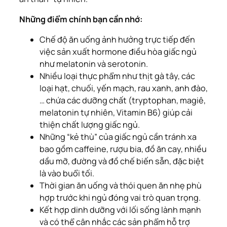
Những điểm chính bạn cần nhớ:
Chế độ ăn uống ảnh hưởng trực tiếp đến
việc sản xuất hormone điều hòa giấc ngủ
như melatonin và serotonin.
Nhiều loại thực phẩm như thịt gà tây, các
loại hạt, chuối, yến mạch, rau xanh, anh đào,
… chứa các dưỡng chất (tryptophan, magiê,
melatonin tự nhiên, Vitamin B6) giúp cải
thiện chất lượng giấc ngủ.
Những “kẻ thù” của giấc ngủ cần tránh xa
bao gồm caffeine, rượu bia, đồ ăn cay, nhiều
dầu mỡ, đường và đồ chế biến sẵn, đặc biệt
là vào buổi tối.
Thời gian ăn uống và thói quen ăn nhẹ phù
hợp trước khi ngủ đóng vai trò quan trọng.
Kết hợp dinh dưỡng với lối sống lành mạnh
và có thể cân nhắc các sản phẩm hỗ trợ