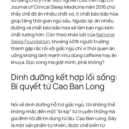
số đáng chú ý nhé. Một nghiên cứu trên tạp chí
Journal of Clinical Sleep Medicine
năm 2016 cho
thấy chế độ ăn nhiều chất xơ, ít chất béo bão hòa
giúp tăng thời gian ngủ sâu. Ngược lại, ăn nhiều
đường và chất béo bão hòa sẽ làm bạn ngủ kém
chất lượng hơn. Còn theo khảo sát của
National
Sleep Foundation
, khoảng 40% người trưởng
thành gặp rắc rối với giấc ngủ chỉ vì thói quen ăn
uống không lành mạnh như dùng caffeine hay ăn
khuya. Đọc xong mà giật mình, phải không?
Dinh dưỡng kết hợp lối sống:
Bí quyết từ Cao Ban Long
Nói về dinh dưỡng hỗ trợ giấc ngủ, tôi không thể
không nhắc đến một “bí kíp” từ truyền thống mà
gia đình tôi đã tin dùng từ lâu: Cao Ban Long. Đây
là một sản phẩm tự nhiên, được chế biến từ