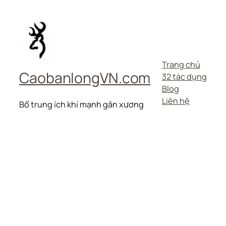
Trang chủ
CaobanlongVN.com
32 tác dụng
Blog
Liên hệ
Bổ trung ích khí mạnh gân xương