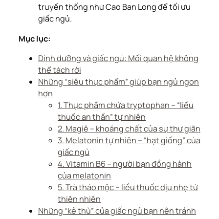
truyền thống như Cao Ban Long để tối ưu
giấc ngủ.
Mục lục:
Dinh dưỡng và giấc ngủ: Mối quan hệ không
thể tách rời
Những “siêu thực phẩm” giúp bạn ngủ ngon
hơn
1. Thực phẩm chứa tryptophan – “liều
thuốc an thần” tự nhiên
2. Magiê – khoáng chất của sự thư giãn
3. Melatonin tự nhiên – “hạt giống” của
giấc ngủ
4. Vitamin B6 – người bạn đồng hành
của melatonin
5. Trà thảo mộc – liều thuốc dịu nhẹ từ
thiên nhiên
Những “kẻ thù” của giấc ngủ bạn nên tránh