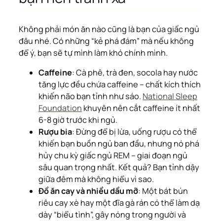
Không phải món ăn nào cũng là bạn của giấc ngủ
đâu nhé. Có những “kẻ phá đám” mà nếu không
để ý, bạn sẽ tự mình làm khó chính mình.
Caffeine
: Cà phê, trà đen, socola hay nước
tăng lực đều chứa caffeine – chất kích thích
khiến não bạn tỉnh như sáo.
National Sleep
Foundation
khuyên nên cắt caffeine ít nhất
6-8 giờ trước khi ngủ.
Rượu bia
: Đừng để bị lừa, uống rượu có thể
khiến bạn buồn ngủ ban đầu, nhưng nó phá
hủy chu kỳ giấc ngủ REM – giai đoạn ngủ
sâu quan trọng nhất. Kết quả? Bạn tỉnh dậy
giữa đêm mà không hiểu vì sao.
Đồ ăn cay và nhiều dầu mỡ
: Một bát bún
riêu cay xè hay một đĩa gà rán có thể làm dạ
dày “biểu tình”, gây nóng trong người và