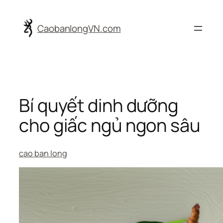
Skip
to
CaobanlongVN.com
content
Bí quyết dinh dưỡng
cho giấc ngủ ngon sâu
cao ban long