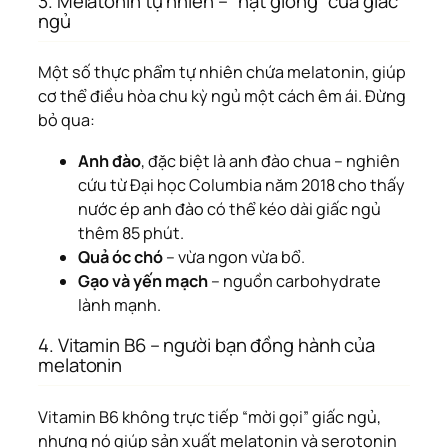
3. Melatonin tự nhiên – “hạt giống” của giấc
ngủ
Một số thực phẩm tự nhiên chứa melatonin, giúp
cơ thể điều hòa chu kỳ ngủ một cách êm ái. Đừng
bỏ qua:
Anh đào
, đặc biệt là anh đào chua – nghiên
cứu từ Đại học Columbia năm 2018 cho thấy
nước ép anh đào có thể kéo dài giấc ngủ
thêm 85 phút.
Quả óc chó
– vừa ngon vừa bổ.
Gạo và yến mạch
– nguồn carbohydrate
lành mạnh.
4. Vitamin B6 – người bạn đồng hành của
melatonin
Vitamin B6 không trực tiếp “mời gọi” giấc ngủ,
nhưng nó giúp sản xuất melatonin và serotonin