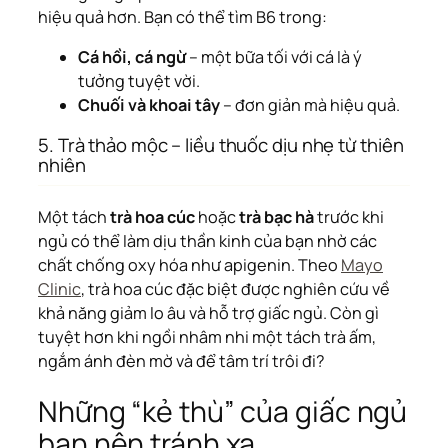
hiệu quả hơn. Bạn có thể tìm B6 trong:
Cá hồi, cá ngừ
– một bữa tối với cá là ý
tưởng tuyệt vời.
Chuối và khoai tây
– đơn giản mà hiệu quả.
5. Trà thảo mộc – liều thuốc dịu nhẹ từ thiên
nhiên
Một tách
trà hoa cúc
hoặc
trà bạc hà
trước khi
ngủ có thể làm dịu thần kinh của bạn nhờ các
chất chống oxy hóa như apigenin. Theo
Mayo
Clinic
, trà hoa cúc đặc biệt được nghiên cứu về
khả năng giảm lo âu và hỗ trợ giấc ngủ. Còn gì
tuyệt hơn khi ngồi nhâm nhi một tách trà ấm,
ngắm ánh đèn mờ và để tâm trí trôi đi?
Những “kẻ thù” của giấc ngủ
bạn nên tránh xa