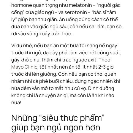
hormone quan trọng như melatonin – “người gác
cổng” của giấc ngủ – và serotonin – “bác sĩ tâm
lý” giúp bạn thư giãn. Ăn uống đúng cách có thể
đưa bạn vào giấc ngủ sâu, còn nếu sai lầm, bạn sẽ
rơi vào vòng xoáy trằn trọc.
Ví dụ nhé, nếu bạn ăn một bữa tối nặng nề ngay
trước khi ngủ, dạ dày phải làm việc hết công suất,
gây khó chịu, thậm chí trào ngược axit. Theo
Mayo Clinic
, tốt nhất nên ăn tối ít nhất 2-3 giờ
trước khi lên giường. Còn nếu bạn có thói quen
nhâm nhi cà phê buổi chiều, đừng ngạc nhiên khi
nửa đêm vẫn mở to mắt như cú vọ. Dinh dưỡng
không chỉ là chuyện ăn gì, mà còn là ăn khi nào
nữa!
Những “siêu thực phẩm”
giúp bạn ngủ ngon hơn