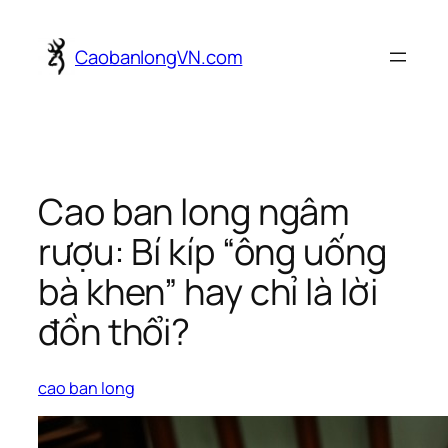
Skip
to
CaobanlongVN.com
content
Cao ban long ngâm
rượu: Bí kíp “ông uống
bà khen” hay chỉ là lời
đồn thổi?
cao ban long