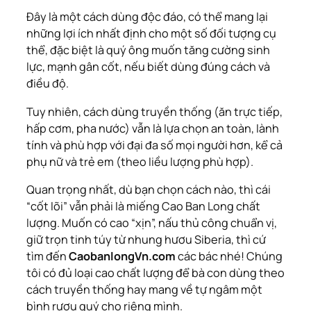
Đây là một cách dùng độc đáo, có thể mang lại
những lợi ích nhất định cho một số đối tượng cụ
thể, đặc biệt là quý ông muốn tăng cường sinh
lực, mạnh gân cốt,
nếu
biết dùng đúng cách và
điều độ.
Tuy nhiên, cách dùng truyền thống (ăn trực tiếp,
hấp cơm, pha nước) vẫn là lựa chọn an toàn, lành
tính và phù hợp với đại đa số mọi người hơn, kể cả
phụ nữ và trẻ em (theo liều lượng phù hợp).
Quan trọng nhất, dù bạn chọn cách nào, thì cái
“cốt lõi” vẫn phải là miếng Cao Ban Long chất
lượng. Muốn có cao “xịn”, nấu thủ công chuẩn vị,
giữ trọn tinh túy từ nhung hươu Siberia, thì cứ
tìm đến
CaobanlongVn.com
các bác nhé! Chúng
tôi có đủ loại cao chất lượng để bà con dùng theo
cách truyền thống hay mang về tự ngâm một
bình rượu quý cho riêng mình.