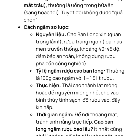
mắt trâu)
, thường là uống trong bữa ăn
(sáng hoặc tối). Tuyệt đối không được “quá
chén”.
Cách ngâm sơ lược:
Nguyên liệu:
Cao Ban Long xịn (quan
trọng lắm!), rượu trắng ngon (loại nấu
men truyền thống, khoảng 40-45 độ,
đảm bảo an toàn, không dùng rượu
pha cồn công nghiệp).
Tỷ lệ ngâm rượu cao ban long:
Thường
là 100g cao ngâm với 1 – 1.5 lít rượu.
Thực hiện:
Thái cao thành lát mỏng
hoặc để nguyên miếng nhỏ, cho vào
bình thủy tinh sạch, đổ rượu vào, đậy
kín nắp.
Thời gian ngâm:
Để nơi thoáng mát,
tránh ánh nắng trực tiếp.
Cao ban
long ngâm rượu bao lâu?
Ít nhất cũng