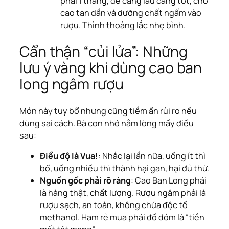
phải 1 tháng, để càng lâu càng tốt, cho
cao tan dần và dưỡng chất ngấm vào
rượu. Thỉnh thoảng lắc nhẹ bình.
Cẩn thận “củi lửa”: Những
lưu ý vàng khi dùng cao ban
long ngâm rượu
Món này tuy bổ nhưng cũng tiềm ẩn rủi ro nếu
dùng sai cách. Bà con nhớ nằm lòng mấy điều
sau:
Điều độ là Vua!
: Nhắc lại lần nữa, uống ít thì
bổ, uống nhiều thì thành hại gan, hại đủ thứ.
Nguồn gốc phải rõ ràng
: Cao Ban Long phải
là hàng thật, chất lượng. Rượu ngâm phải là
rượu sạch, an toàn, không chứa độc tố
methanol. Ham rẻ mua phải đồ dỏm là “tiền