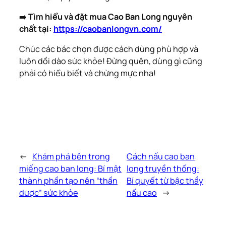
➡️
Tìm hiểu và đặt mua Cao Ban Long nguyên
chất tại:
https://caobanlongvn.com/
Chúc các bác chọn được cách dùng phù hợp và
luôn dồi dào sức khỏe! Đừng quên, dùng gì cũng
phải có hiểu biết và chừng mực nha!
←
Khám phá bên trong
Cách nấu cao ban
miếng cao ban long: Bí mật
long truyền thống:
thành phần tạo nên “thần
Bí quyết từ bậc thầy
dược” sức khỏe
nấu cao
→