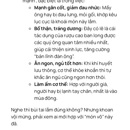
mạnh”, đặc biệt là trong việc:
Mạnh gân cốt, giảm đau nhức:
Mấy
ông hay bị đau lưng, mỏi gối, khớp kêu
lục cục là khoái món này lắm.
Bổ thận, tráng dương:
Đây có lẽ là cái
tác dụng của rượu cao ban long
được
các quý ông quan tâm nhiều nhất,
giúp cải thiện sinh lực, tăng cường
“bản lĩnh đàn ông”.
Ăn ngon, ngủ tốt hơn:
Khi khí huyết
lưu thông, cơ thể khỏe khoắn thì tự
khắc ăn ngủ cũng ngon hơn thôi.
Làm ấm cơ thể:
Hợp với người già,
người hay bị lạnh tay chân, nhất là vào
mùa đông.
Nghe thì bùi tai lắm đúng không? Nhưng khoan
vội mừng, phải xem ai mới hợp với “món võ” này
đã.