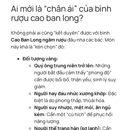
Ai mới là “chân ái” của bình
rượu cao ban long?
Không phải ai cũng “kết duyên” được với bình
Cao Ban Long ngâm rượu
đâu nha các bác. Món
này khá là “kén chọn” đó:
Đối tượng vàng:
Quý ông trung niên trở lên:
Những
người bắt đầu cảm thấy “phong độ”
cần được bồi bổ, thận yếu, sinh lý suy
giảm.
Người hay đau nhức xương khớp:
Đặc
biệt là do phong thấp, thoái hóa.
Người suy nhược, mệt mỏi, ăn ngủ
kém:
Cần một “cú hích” để phục hồi
năng lượng.
Người thể trạng hàn (sợ lạnh):
Cần