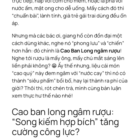
trực tiếp, hấp với cơm cho mềm, hoặc là pha với
nước ấm, mật ong cho dễ uống. Mấy cách đó thì
“chuẩn bài”, lành tính, già trẻ gái trai dùng đều ổn
áp.
Nhưng mà các bác ơi, giang hồ còn đồn đại một
cách dùng khác, nghe nó “phong lưu” và “chiến”
hơn hẳn: đó chính là
Cao Ban Long ngâm rượu
!
Nghe tới rượu là mấy ông, mấy chú mắt sáng lên
liền phải không? 😁 Ấy thế nhưng, liệu cái món
“cao quý” này đem ngâm với “nước cay” thì nó có
thành “siêu phẩm” bồi bổ, hay lại thành ra phí của
giời? Thôi thì, rót chén trà, mình cùng bàn luận
xem thực hư thế nào nhé!
Cao ban long ngâm rượu:
“Song kiếm hợp bích” tăng
cường công lực?